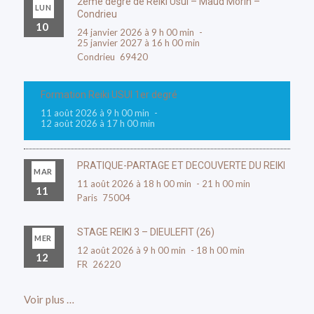
2ème degré de Reiki Usui – Maud Morin –
LUN
Condrieu
10
24 janvier 2026 à 9 h 00 min
-
25 janvier 2027 à 16 h 00 min
Condrieu
69420
Formation Reiki USUI 1er degré
11 août 2026 à 9 h 00 min
-
12 août 2026 à 17 h 00 min
PRATIQUE-PARTAGE ET DECOUVERTE DU REIKI
MAR
11 août 2026 à 18 h 00 min
-
21 h 00 min
11
Paris
75004
STAGE REIKI 3 – DIEULEFIT (26)
MER
12 août 2026 à 9 h 00 min
-
18 h 00 min
12
FR
26220
Voir plus …