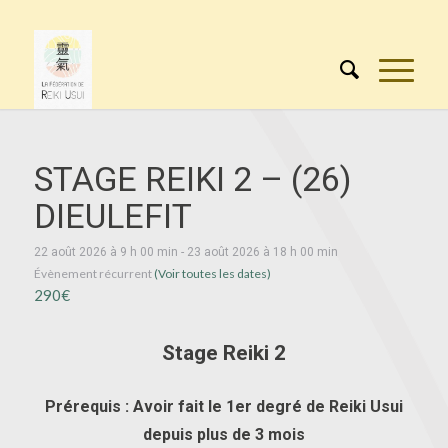
STAGE REIKI 2 – (26)
DIEULEFIT
22 août 2026 à 9 h 00 min
-
23 août 2026 à 18 h 00 min
Évènement récurrent
(Voir toutes les dates)
290€
Stage Reiki 2
Prérequis : Avoir fait le 1er degré de Reiki Usui
depuis plus de 3 mois