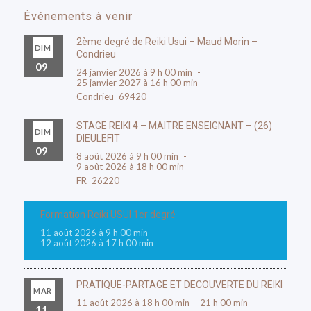
Événements à venir
2ème degré de Reiki Usui – Maud Morin –
DIM
Condrieu
09
24 janvier 2026 à 9 h 00 min
-
25 janvier 2027 à 16 h 00 min
Condrieu
69420
STAGE REIKI 4 – MAITRE ENSEIGNANT – (26)
DIM
DIEULEFIT
09
8 août 2026 à 9 h 00 min
-
9 août 2026 à 18 h 00 min
FR
26220
Formation Reiki USUI 1er degré
11 août 2026 à 9 h 00 min
-
12 août 2026 à 17 h 00 min
PRATIQUE-PARTAGE ET DECOUVERTE DU REIKI
MAR
11 août 2026 à 18 h 00 min
-
21 h 00 min
11